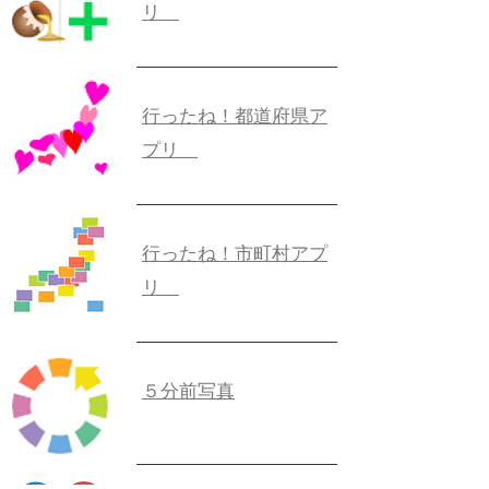
リ
行ったね！都道府県ア
プリ
行ったね！市町村アプ
リ
５分前写真